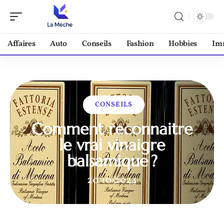
Affaires
Auto
Conseils
Fashion
Hobbies
Im
CONSEILS
Comment reconnaitre
le vrai vinaigre
balsamique ?
20/10/2024