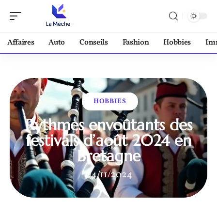
Affaires
Auto
Conseils
Fashion
Hobbies
Im
HOBBIES
Rythmes envoûtants des
festivals d’août 2024 en
Bretagne
04/11/2024