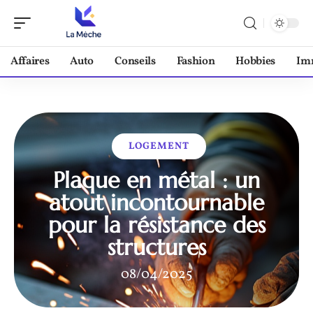
Affaires
Auto
Conseils
Fashion
Hobbies
Im
LOGEMENT
Plaque en métal : un
atout incontournable
pour la résistance des
structures
08/04/2025