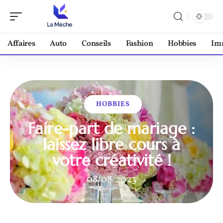
Affaires
Auto
Conseils
Fashion
Hobbies
Im
HOBBIES
Faire-part de mariage :
laissez libre cours à
votre créativité !
08/08/2023