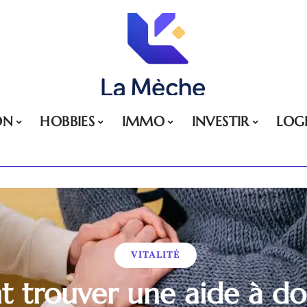
ON
HOBBIES
IMMO
INVESTIR
LOG
VITALITÉ
trouver une aide à do