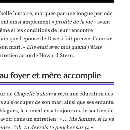
a belle histoire, marquée par une longue période
 ont ainsi amplement «
profité
de
la
vie
» avant
ême si les conditions de leur rencontre
tain que l’épouse de Dave a fait preuve d’amour
 son mari. «
Elle
était
avec
moi
quand
j’étais
ntretien accordé Howard Stern.
 au foyer et mère accomplie
eur de
Chapelle’s show
a reçu une éducation des
rs su s’occuper de son mari ainsi que ses enfants.
 blagues, le comédien a toujours eu le soutien de
 savoir dans un entretien : « …
Ma femme, si ça va
nre : “oh, tu devrais te pencher sur ça ».