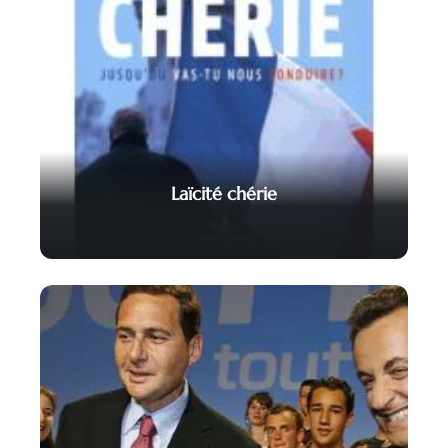
Laïcité chérie