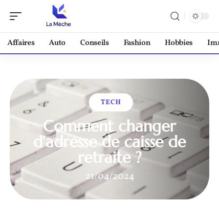
Affaires
Auto
Conseils
Fashion
Hobbies
Im
TECH
Comment changer
d’adresse de caisse de
retraite ?
21/04/2024