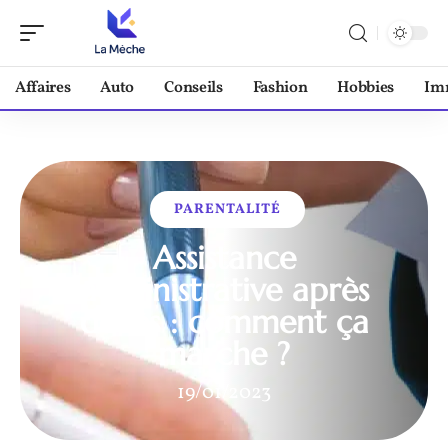
Affaires
Auto
Conseils
Fashion
Hobbies
Im
PARENTALITÉ
Assistance
administrative après
décès : comment ça
marche ?
19/01/2023