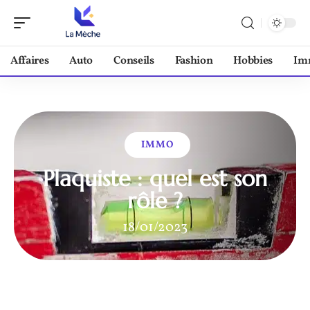
Affaires
Auto
Conseils
Fashion
Hobbies
Im
IMMO
Plaquiste : quel est son
rôle ?
18/01/2023