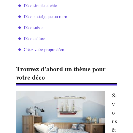
Déco simple et chic
Déco nostalgique ou retro
Déco saison
Déco culture
Créez votre propre déco
Trouvez d’abord un thème pour
votre déco
Si
v
o
us
êt