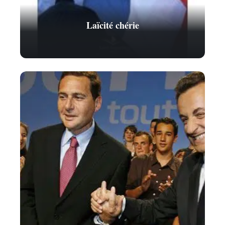
Laïcité chérie