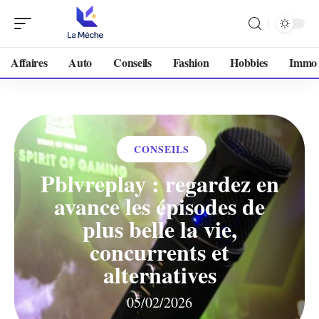
Affaires
Auto
Conseils
Fashion
Hobbies
Immo
CONSEILS
Pblvreplay : regardez en
avance les épisodes de
plus belle la vie,
concurrents et
alternatives
05/02/2026