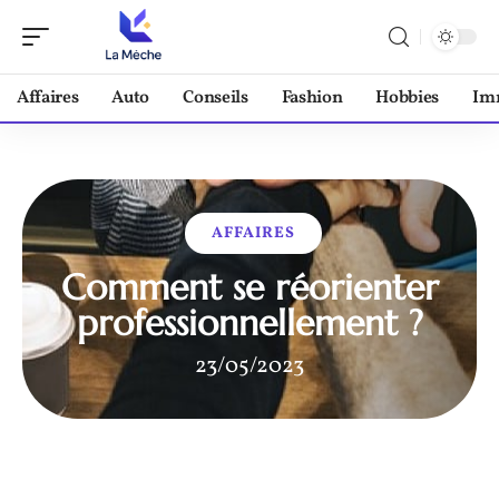
Affaires
Auto
Conseils
Fashion
Hobbies
Im
AFFAIRES
Comment se réorienter
professionnellement ?
23/05/2023