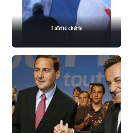
Laïcité chérie