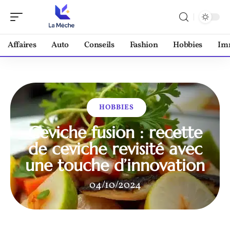
Affaires
Auto
Conseils
Fashion
Hobbies
Im
HOBBIES
Ceviche fusion : recette
de ceviche revisité avec
une touche d’innovation
04/10/2024