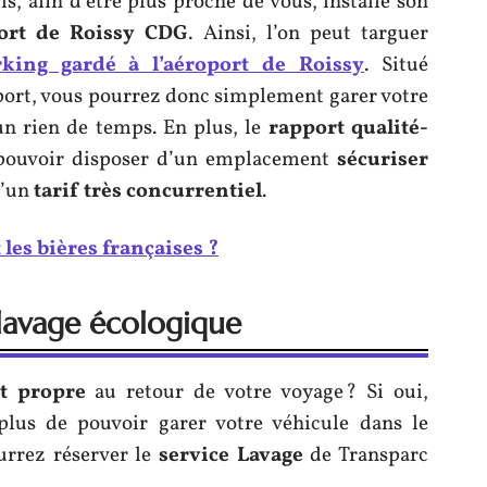
s, afin d’être plus proche de vous, installe son
port de Roissy CDG
. Ainsi, l’on peut targuer
rking gardé à l’aéroport de Roissy
. Situé
port, vous pourrez donc simplement garer votre
un rien de temps. En plus, le
rapport qualité-
e pouvoir disposer d’un emplacement
sécuriser
d’un
tarif très concurrentiel
.
 les bières françaises ?
 lavage écologique
t propre
au retour de votre voyage ? Si oui,
plus de pouvoir garer votre véhicule dans le
urrez réserver le
service Lavage
de Transparc