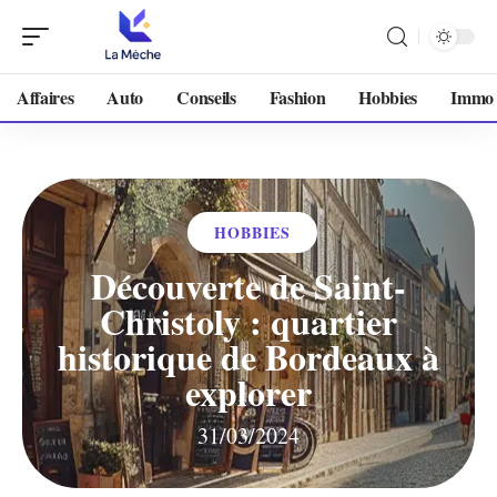
Affaires
Auto
Conseils
Fashion
Hobbies
Immo
HOBBIES
Découverte de Saint-
Christoly : quartier
historique de Bordeaux à
explorer
31/03/2024