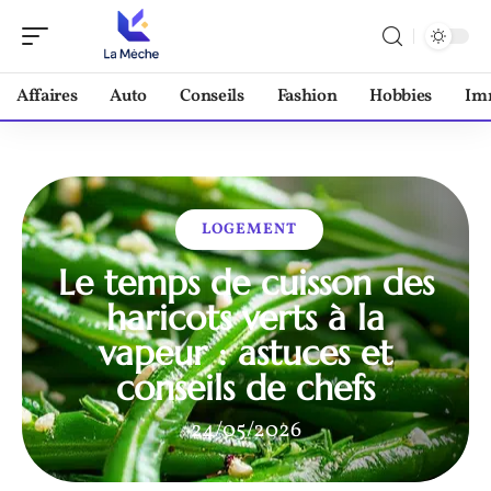
Affaires
Auto
Conseils
Fashion
Hobbies
Im
LOGEMENT
Le temps de cuisson des
haricots verts à la
vapeur : astuces et
conseils de chefs
24/05/2026