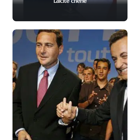
Laïcité chérie