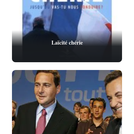
Laïcité chérie