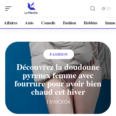
Affaires
Auto
Conseils
Fashion
Hobbies
Immo
FASHION
Découvrez la doudoune
pyrenex femme avec
fourrure pour avoir bien
chaud cet hiver
13/10/2024