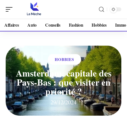
Affaires
Auto
Conseils
Fashion
Hobbies
Immo
HOBBIES
Amsterdam, capitale des
Pays-Bas : que visiter en
priorité ?
29/12/2024