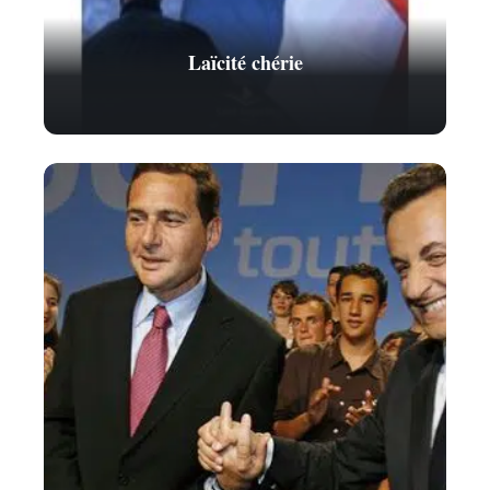
Laïcité chérie