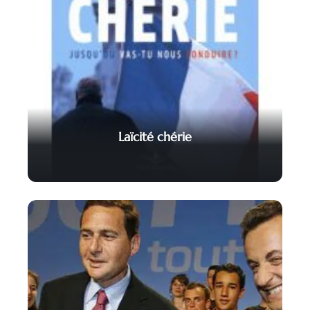
Laïcité chérie