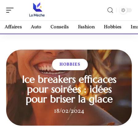
Affaires
Auto
Conseils
Fashion
Hobbies
Im
HOBBIES
Ice breakers efficaces
pour soirées : idées
pour briser la glace
18/02/2024