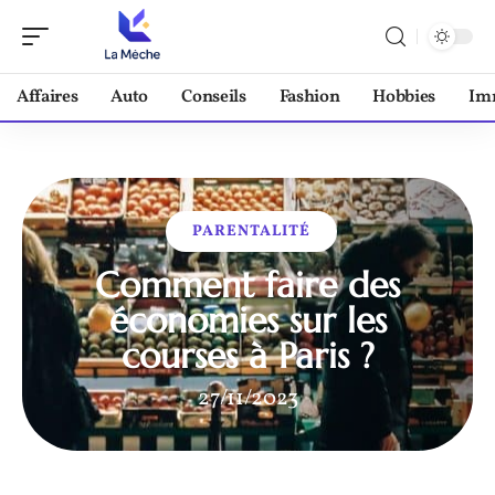
Affaires
Auto
Conseils
Fashion
Hobbies
Im
PARENTALITÉ
Comment faire des
économies sur les
courses à Paris ?
27/11/2023