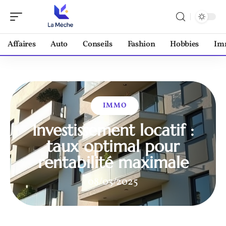
Affaires
Auto
Conseils
Fashion
Hobbies
Im
IMMO
Investissement locatif :
taux optimal pour
rentabilité maximale
08/03/2025