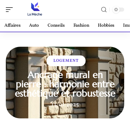
Affaires
Auto
Conseils
Fashion
Hobbies
Im
LOGEMENT
Ancrage mural en
pierre : harmonie entre
esthétique et robustesse
13/01/2025